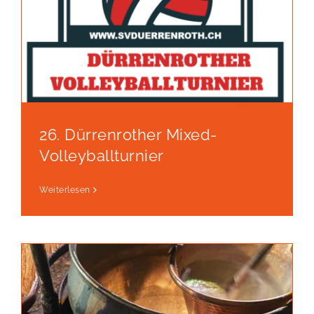
26. Dürrenrother Mixed-
Volleyballturnier
Weiterlesen