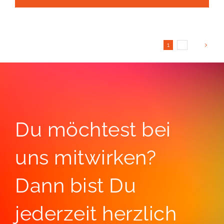
1
2
Vor
Du möchtest bei
uns mitwirken?
Dann bist Du
jederzeit herzlich