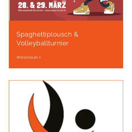
Spaghettiplousch &
Volleyballturnier
Weiterlesen