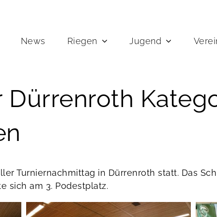
News
Riegen
Jugend
Verei
r Dürrenroth Katego
en
ller Turniernachmittag in Dürrenroth statt. Das S
e sich am 3. Podestplatz.