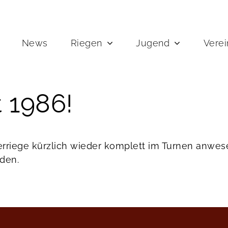
News
Riegen
Jugend
Verei
t 1986!
erriege kürzlich wieder komplett im Turnen anwe
den.