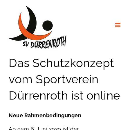
Zum
Inhalt
springen
Das Schutzkonzept
vom Sportverein
Dürrenroth ist online
Neue Rahmenbedingungen
Ab dem 6. Juni 2020 ist der